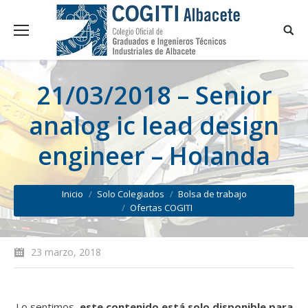
21/03/2018 – Senior
analog ic lead design
engineer – Holanda
You are here:
Inicio
Solo Colegiados
Bolsa de trabajo
Ofertas COGITI
23 marzo, 2018
Lo sentimos,
este contenido está solo disponible para