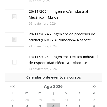
10 enero, 2025
26/11/2024 – Ingeniero/a Industrial
Mecánico – Murcia
26 noviembre, 2024
20/11/2024 – Ingeniero de procesos de
calidad (H/M) – Automoción– Albacete
21 noviembre, 2024
13/11/2024 – Ingeniero Técnico Industrial
de Especialidad Eléctrica – Albacete
13 noviembre, 2024
Calendario de eventos y cursos
<<
Ago 2026
>>
l
m
m
j
v
s
d
27
28
29
30
31
1
2
3
4
5
6
7
8
9