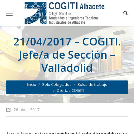
21/04/2017 – COGITI.
Jefe/a de Sección –
Valladolid
You are here:
Inicio
Solo Colegiados
Bolsa de trabajo
Ofertas COGITI
26 abril, 2017
Lo sentimos,
este contenido está solo disponible para