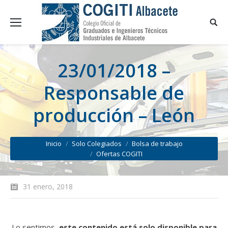
23/01/2018 –
Responsable de
producción – León
You are here:
Inicio
Solo Colegiados
Bolsa de trabajo
Ofertas COGITI
31 enero, 2018
Lo sentimos,
este contenido está solo disponible para