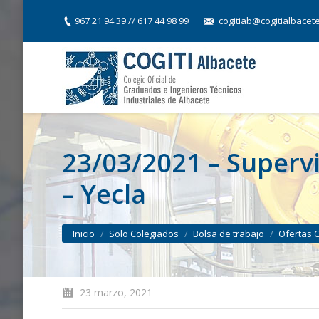
967 21 94 39 // 617 44 98 99
cogitiab@cogitialbacet
23/03/2021 – Supervis
– Yecla
You are here:
Inicio
Solo Colegiados
Bolsa de trabajo
Ofertas 
23 marzo, 2021