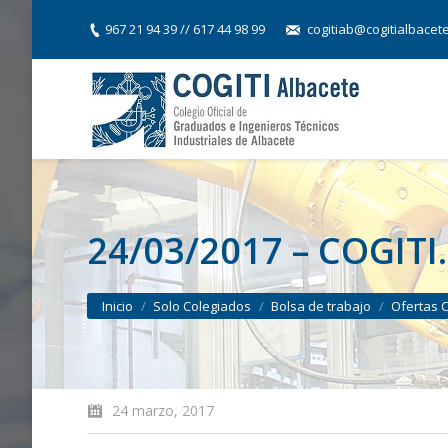
967 21 94 39 // 617 44 98 99
cogitiab@cogitialbacet
24/03/2017 – COGITI
You are here:
Inicio
Solo Colegiados
Bolsa de trabajo
Ofertas 
24 marzo, 2017