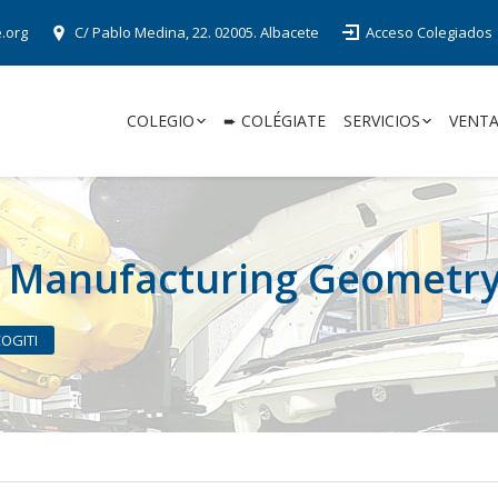
e.org
C/ Pablo Medina, 22. 02005. Albacete
Acceso Colegiados
COLEGIO
➨ COLÉGIATE
SERVICIOS
VENTA
. Manufacturing Geometry
COGITI