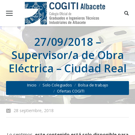
27/09/2018 –
Supervisor/a de Obra
Eléctrica – Ciudad Real
You are here:
Inicio
Solo Colegiados
Bolsa de trabajo
Ofertas COGITI
28 septiembre, 2018
Lo sentimos,
este contenido está solo disponible para