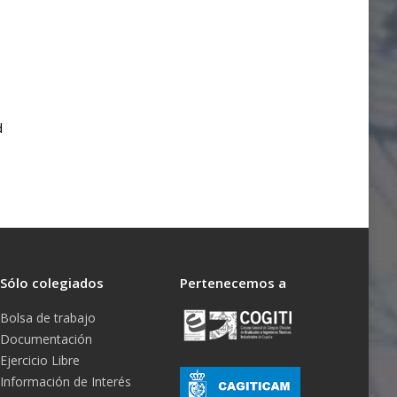
d
Sólo colegiados
Pertenecemos a
Bolsa de trabajo
Documentación
Ejercicio Libre
Información de Interés