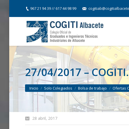
967 21 94 39 // 617 44 98 99
cogitiab@cogitialbacet
27/04/2017 – COGITI.
You are here:
Inicio
Solo Colegiados
Bolsa de trabajo
Ofertas 
28 abril, 2017