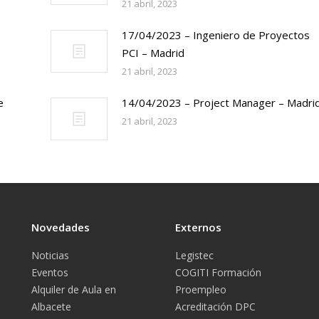
21 abril, 2023
17/04/2023 – Ingeniero de Proyectos
PCI – Madrid
21 abril, 2023
e
14/04/2023 – Project Manager – Madri
21 abril, 2023
Novedades
Externos
Noticias
Legistec
Eventos
COGITI Formación
Alquiler de Aula en
Proempleo
Albacete
Acreditación DPC