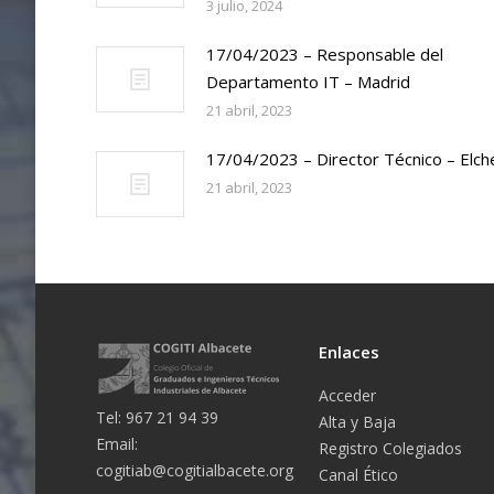
3 julio, 2024
17/04/2023 – Responsable del
Departamento IT – Madrid
21 abril, 2023
17/04/2023 – Director Técnico – Elch
21 abril, 2023
Enlaces
Acceder
Tel: 967 21 94 39
Alta y Baja
Email:
Registro Colegiados
cogitiab@cogitialbacete.org
Canal Ético