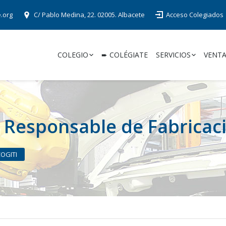
e.org
C/ Pablo Medina, 22. 02005. Albacete
Acceso Colegiados
COLEGIO
➨ COLÉGIATE
SERVICIOS
VENTA
 Responsable de Fabricaci
COGITI