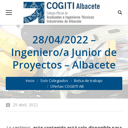
28/04/2022 –
Ingeniero/a Junior de
Proyectos – Albacete
You are here:
Inicio
Solo Colegiados
Bolsa de trabajo
Ofertas COGEITI AB
29 abril, 2022
Lo sentimos,
este contenido está solo disponible para