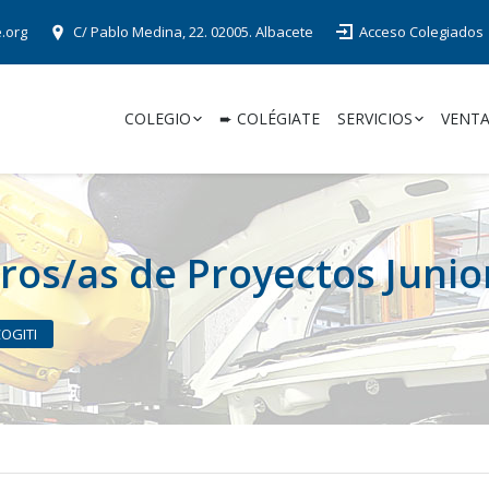
e.org
C/ Pablo Medina, 22. 02005. Albacete
Acceso Colegiados
COLEGIO
➨ COLÉGIATE
SERVICIOS
VENTA
ros/as de Proyectos Junio
COGITI