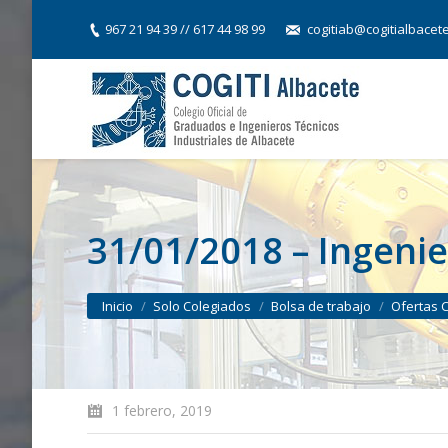
967 21 94 39 // 617 44 98 99
cogitiab@cogitialbacet
31/01/2018 – Ingenie
You are here:
Inicio
Solo Colegiados
Bolsa de trabajo
Ofertas 
1 febrero, 2019