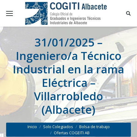
31/01/2025 –
Ingeniero/a Técnico
Industrial en la rama
Eléctrica –
Villarrobledo
(Albacete)
You are here:
Inicio
Solo Colegiados
Bolsa de trabajo
Ofertas COGEITI AB