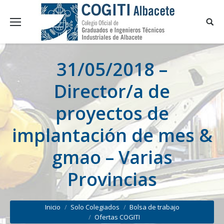
31/05/2018 –
Director/a de
proyectos de
implantación de mes &
gmao – Varias
Provincias
You are here:
Inicio
Solo Colegiados
Bolsa de trabajo
Ofertas COGITI