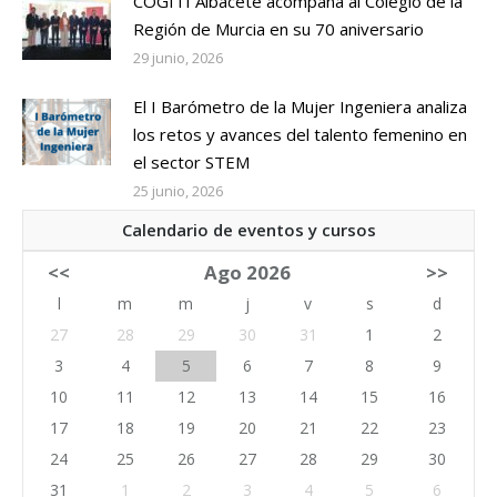
COGITI Albacete acompaña al Colegio de la
Región de Murcia en su 70 aniversario
29 junio, 2026
El I Barómetro de la Mujer Ingeniera analiza
los retos y avances del talento femenino en
el sector STEM
25 junio, 2026
Calendario de eventos y cursos
<<
Ago 2026
>>
l
m
m
j
v
s
d
27
28
29
30
31
1
2
3
4
5
6
7
8
9
10
11
12
13
14
15
16
17
18
19
20
21
22
23
24
25
26
27
28
29
30
31
1
2
3
4
5
6