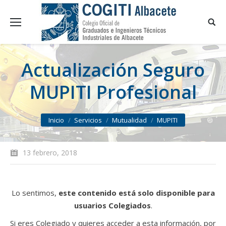
Actualización Seguro
MUPITI Profesional
You are here:
Inicio
Servicios
Mutualidad
MUPITI
13 febrero, 2018
Lo sentimos,
este contenido está solo disponible para
usuarios Colegiados
.
Si eres Colegiado y quieres acceder a esta información, por