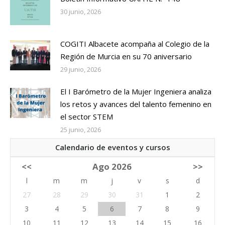
30 junio, 2026
COGITI Albacete acompaña al Colegio de la
Región de Murcia en su 70 aniversario
29 junio, 2026
El I Barómetro de la Mujer Ingeniera analiza
los retos y avances del talento femenino en
el sector STEM
25 junio, 2026
Calendario de eventos y cursos
<<
Ago 2026
>>
l
m
m
j
v
s
d
27
28
29
30
31
1
2
3
4
5
6
7
8
9
10
11
12
13
14
15
16