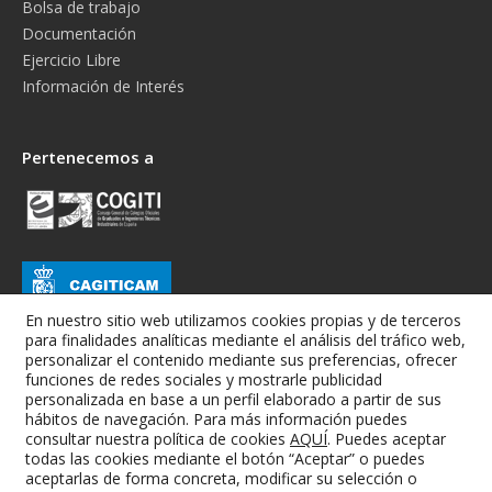
Bolsa de trabajo
Documentación
Ejercicio Libre
Información de Interés
Pertenecemos a
En nuestro sitio web utilizamos cookies propias y de terceros
para finalidades analíticas mediante el análisis del tráfico web,
personalizar el contenido mediante sus preferencias, ofrecer
funciones de redes sociales y mostrarle publicidad
personalizada en base a un perfil elaborado a partir de sus
hábitos de navegación. Para más información puedes
consultar nuestra política de cookies
AQUÍ
. Puedes aceptar
todas las cookies mediante el botón “Aceptar” o puedes
Colegio Oficial de Graduados e Ingenieros Técnicos Industriales de
aceptarlas de forma concreta, modificar su selección o
Albacete