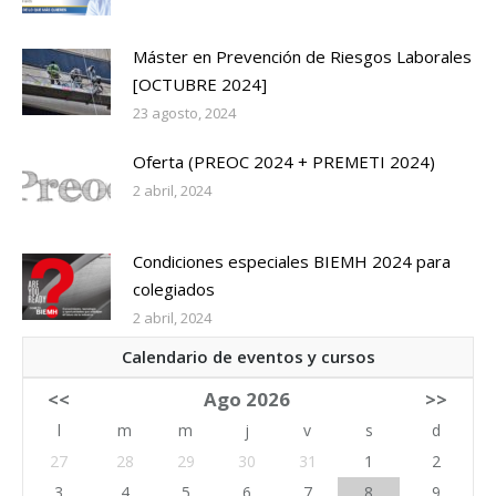
Máster en Prevención de Riesgos Laborales
[OCTUBRE 2024]
23 agosto, 2024
Oferta (PREOC 2024 + PREMETI 2024)
2 abril, 2024
Condiciones especiales BIEMH 2024 para
colegiados
2 abril, 2024
Calendario de eventos y cursos
<<
Ago 2026
>>
l
m
m
j
v
s
d
27
28
29
30
31
1
2
3
4
5
6
7
8
9