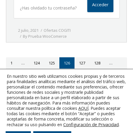
¿Has olvidado tu contraseña?
2 julio, 2021
Ofertas COGITI
By
Prueba WooComerce
1
…
124
125
126
127
128
…
363
En nuestro sitio web utilizamos cookies propias y de terceros
para finalidades analíticas mediante el análisis del tráfico web,
Página anterior
Página siguiente
personalizar el contenido mediante sus preferencias, ofrecer
funciones de redes sociales y mostrarle publicidad
personalizada en base a un perfil elaborado a partir de sus
hábitos de navegación. Para más información puedes
consultar nuestra política de cookies
AQUÍ
. Puedes aceptar
todas las cookies mediante el botón “Aceptar” o puedes
Colegio Oficial de Graduados e Ingenieros Técnicos Industriales de
aceptarlas de forma concreta, modificar su selección o
Albacete
Configuración de Privacidad
.
rechazar su uso pulsando en
Aviso Legal
-
Condiciones Generales
-
RGPD
-
Cookies