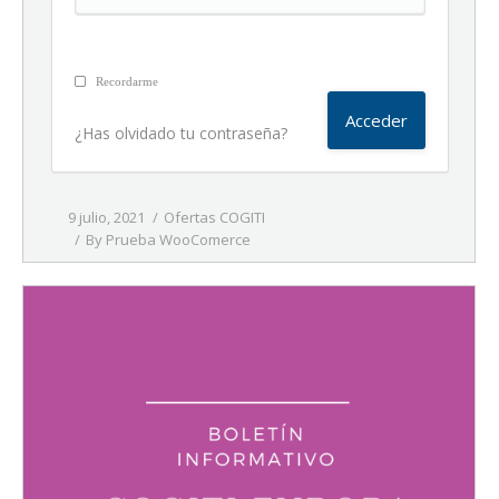
Recordarme
¿Has olvidado tu contraseña?
9 julio, 2021
Ofertas COGITI
By
Prueba WooComerce