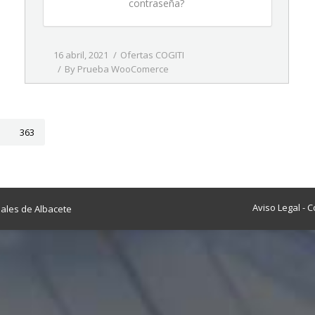
contraseña?
16 abril, 2021
Ofertas COGITI
By
Prueba WooComerce
363
Aviso Legal
-
C
iales de Albacete