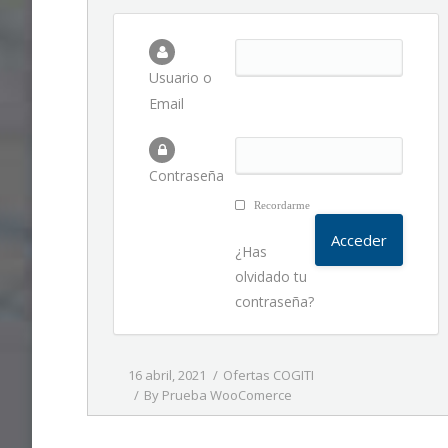
Usuario o
Email
Contraseña
Recordarme
¿Has
olvidado tu
contraseña?
16 abril, 2021
Ofertas COGITI
By
Prueba WooComerce