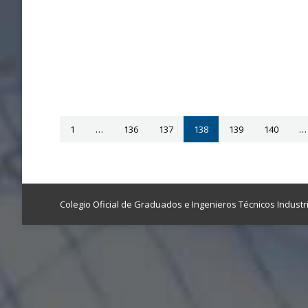
1
…
136
137
138
139
140
…
Colegio Oficial de Graduados e Ingenieros Técnicos Industr