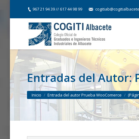
967 21 94 39 // 617 44 98 99
cogitiab@cogitialbacet
Entradas del Autor:
You are here:
Inicio
Entrada del autor Prueba WooComerce
(Pági