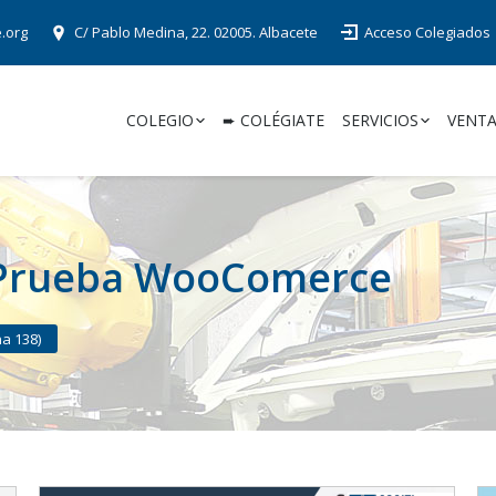
e.org
C/ Pablo Medina, 22. 02005. Albacete
Acceso Colegiados
COLEGIO
➨ COLÉGIATE
SERVICIOS
VENTA
Prueba WooComerce
na 138)