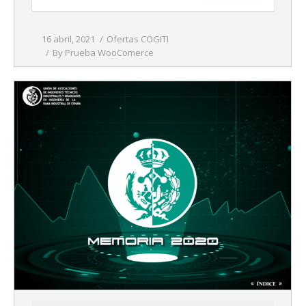
16 abril, 2021
Ofertas COGITI
By
Prueba WooComerce