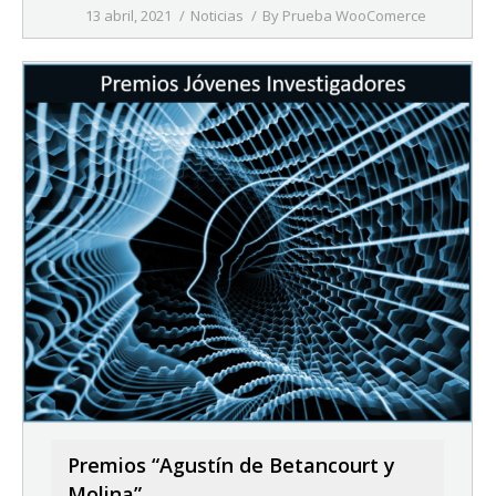
13 abril, 2021
Noticias
By
Prueba WooComerce
Premios “Agustín de Betancourt y
Molina”