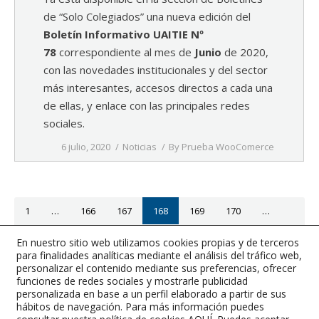
de “Solo Colegiados” una nueva edición del
Boletín Informativo UAITIE Nº
78
correspondiente al mes de
Junio
de 2020,
con las novedades institucionales y del sector
más interesantes, accesos directos a cada una
de ellas, y enlace con las principales redes
sociales.
6 julio, 2020
Noticias
By
Prueba WooComerce
1
…
166
167
168
169
170
…
363
En nuestro sitio web utilizamos cookies propias y de terceros
para finalidades analíticas mediante el análisis del tráfico web,
Página anterior
Página siguiente
personalizar el contenido mediante sus preferencias, ofrecer
funciones de redes sociales y mostrarle publicidad
personalizada en base a un perfil elaborado a partir de sus
hábitos de navegación. Para más información puedes