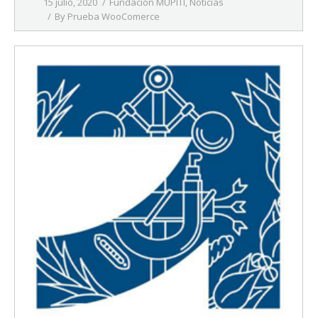
15 julio, 2020
Fundación MUPITI
,
Noticias
By
Prueba WooComerce