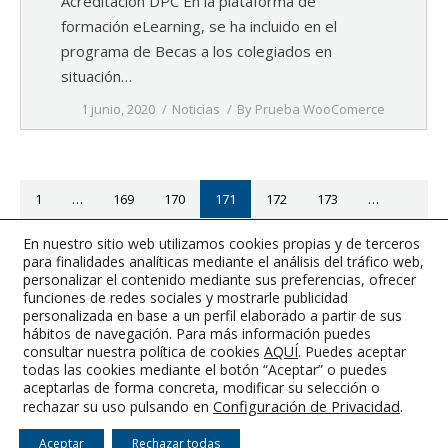
Acreditación DPC En la plataforma de
formación eLearning, se ha incluido en el
programa de Becas a los colegiados en
situación…
1 junio, 2020
Noticias
By
Prueba WooComerce
1
…
169
170
171
172
173
…
363
En nuestro sitio web utilizamos cookies propias y de terceros
para finalidades analíticas mediante el análisis del tráfico web,
Página anterior
Página siguiente
personalizar el contenido mediante sus preferencias, ofrecer
funciones de redes sociales y mostrarle publicidad
personalizada en base a un perfil elaborado a partir de sus
hábitos de navegación. Para más información puedes
consultar nuestra política de cookies
AQUÍ
. Puedes aceptar
todas las cookies mediante el botón “Aceptar” o puedes
Colegio Oficial de Graduados e Ingenieros Técnicos Industriales de
aceptarlas de forma concreta, modificar su selección o
Albacete
Configuración de Privacidad
.
rechazar su uso pulsando en
Aviso Legal
-
Condiciones Generales
-
RGPD
-
Cookies
Aceptar
Rechazar todas