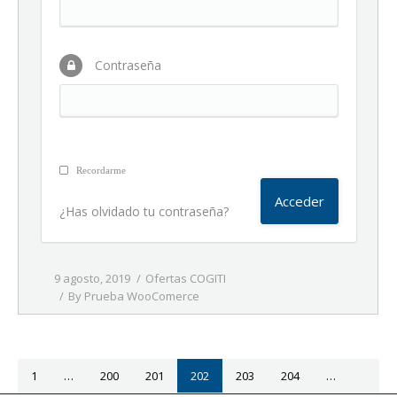
Contraseña
Recordarme
¿Has olvidado tu contraseña?
9 agosto, 2019
Ofertas COGITI
By
Prueba WooComerce
1
…
200
201
202
203
204
…