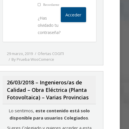
Recordarme
¿Has
olvidado tu
contraseña?
29 marzo, 2019
Ofertas COGITI
By
Prueba WooComerce
26/03/2018 – Ingenieros/as de
Calidad – Obra Eléctrica (Planta
Fotovoltaica) – Varias Provincias
Lo sentimos,
este contenido está solo
disponible para usuarios Colegiados
.
Si eres Colegiado y quieres acceder a esta