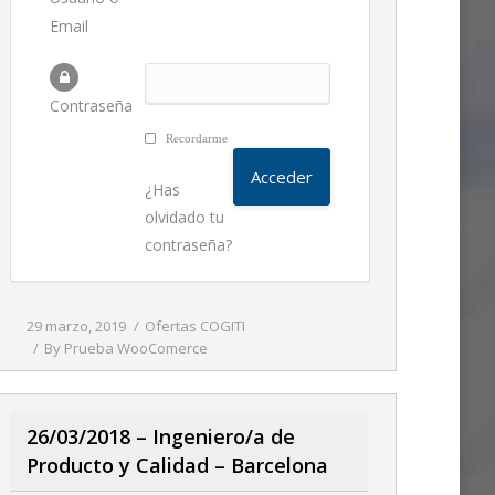
Email
Contraseña
Recordarme
¿Has
olvidado tu
contraseña?
29 marzo, 2019
Ofertas COGITI
By
Prueba WooComerce
26/03/2018 – Ingeniero/a de
Producto y Calidad – Barcelona