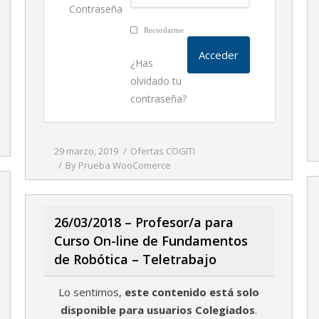
Contraseña
Recordarme
¿Has
olvidado tu
contraseña?
29 marzo, 2019
Ofertas COGITI
By
Prueba WooComerce
26/03/2018 – Profesor/a para
Curso On-line de Fundamentos
de Robótica – Teletrabajo
Lo sentimos,
este contenido está solo
disponible para usuarios Colegiados
.