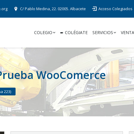
e.org
C/ Pablo Medina, 22. 02005. Albacete
Acceso Colegiados
COLEGIO
➨ COLÉGIATE
SERVICIOS
VENTA
Prueba WooComerce
na 223)