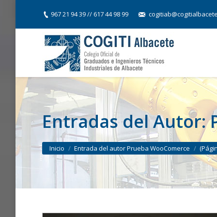
967 21 94 39 // 617 44 98 99
cogitiab@cogitialbacet
Entradas del Autor:
You are here:
Inicio
Entrada del autor Prueba WooComerce
(Pági