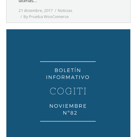
últimas…
21 diciembre, 2017
Noticias
By
Prueba WooComerce