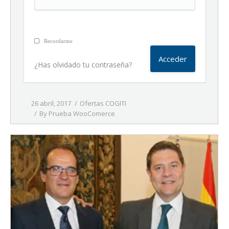
Recordarme
¿Has olvidado tu contraseña?
26 abril, 2017
Ofertas COGITI
By
Prueba WooComerce