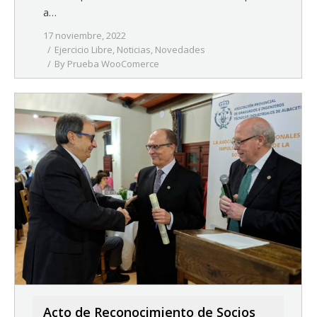
a…
17 noviembre, 2022
Ejercicio Libre
,
Noticias
,
Novedades
By
Prueba WooComerce
Acto de Reconocimiento de Socios