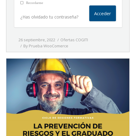
Recordarme
¿Has olvidado tu contraseña?
26 septiembre, 2022
Ofertas COGITI
By
Prueba WooComerce