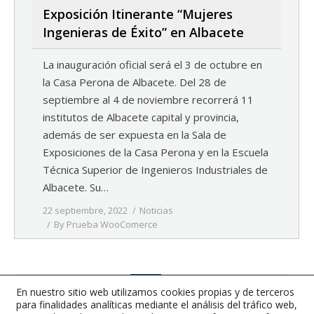
Exposición Itinerante “Mujeres
Ingenieras de Éxito” en Albacete
La inauguración oficial será el 3 de octubre en
la Casa Perona de Albacete. Del 28 de
septiembre al 4 de noviembre recorrerá 11
institutos de Albacete capital y provincia,
además de ser expuesta en la Sala de
Exposiciones de la Casa Perona y en la Escuela
Técnica Superior de Ingenieros Industriales de
Albacete. Su…
22 septiembre, 2022
Noticias
By
Prueba WooComerce
1
…
64
65
66
67
68
…
363
En nuestro sitio web utilizamos cookies propias y de terceros
para finalidades analíticas mediante el análisis del tráfico web,