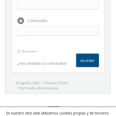
Contraseña
Recordarme
¿Has olvidado tu contraseña?
24 agosto, 2022
Ofertas COGITI
By
Prueba WooComerce
1
…
66
67
68
69
70
…
363
En nuestro sitio web utilizamos cookies propias y de terceros