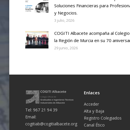
Soluciones Financieras para Profesion
y Negocios.
3 julio, 2026
COGITI Albacete acompaña al Colegio
la Región de Murcia en su 70 aniversa
29 junio, 2026
Enlaces
Acceder
Tel: 967 21 94 39
Alta y Baja
Email:
Registro Colegiados
cogitiab@cogitialbacete.org
Canal Ético