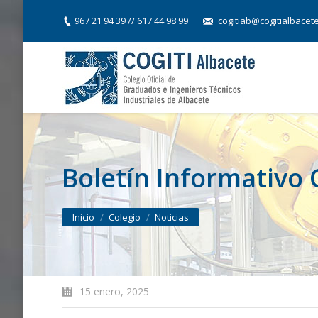
967 21 94 39 // 617 44 98 99
cogitiab@cogitialbacet
Boletín Informativo
You are here:
Inicio
Colegio
Noticias
15 enero, 2025