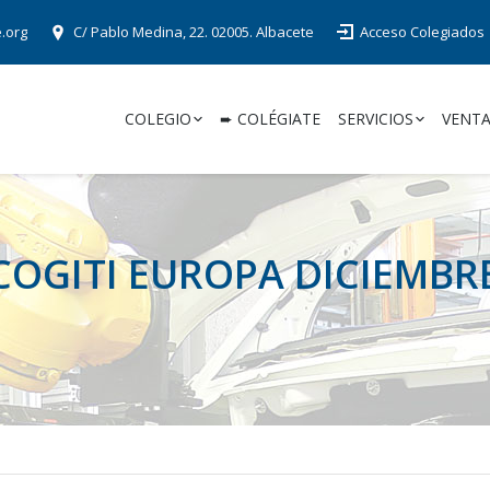
e.org
C/ Pablo Medina, 22. 02005. Albacete
Acceso Colegiados
COLEGIO
➨ COLÉGIATE
SERVICIOS
VENTA
 COGITI EUROPA DICIEMBR