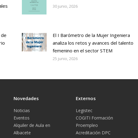
ales
30 junio, 2026
 de
El I Barómetro de la Mujer Ingeniera
rio
analiza los retos y avances del talento
femenino en el sector STEM
25 junio, 2026
Novedades
Externos
Noticias
Legistec
Eventos
COGITI Formación
Alquiler de Aula en
Proempleo
Albacete
Acreditación DPC