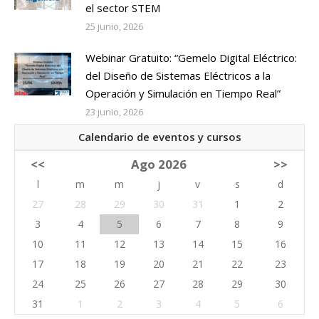
el sector STEM
25 junio, 2026
Webinar Gratuito: “Gemelo Digital Eléctrico:
del Diseño de Sistemas Eléctricos a la
Operación y Simulación en Tiempo Real”
23 junio, 2026
Calendario de eventos y cursos
<<
Ago 2026
>>
l
m
m
j
v
s
d
27
28
29
30
31
1
2
3
4
5
6
7
8
9
10
11
12
13
14
15
16
17
18
19
20
21
22
23
24
25
26
27
28
29
30
31
1
2
3
4
5
6