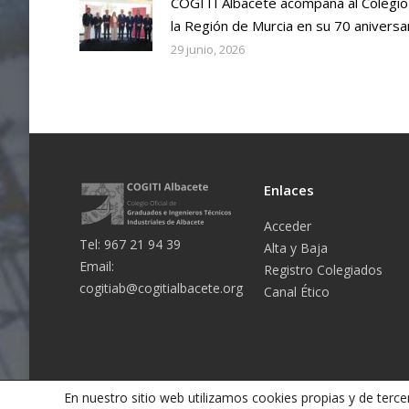
COGITI Albacete acompaña al Colegio
la Región de Murcia en su 70 aniversa
29 junio, 2026
Enlaces
Acceder
Tel: 967 21 94 39
Alta y Baja
Email:
Registro Colegiados
cogitiab@cogitialbacete.org
Canal Ético
En nuestro sitio web utilizamos cookies propias y de tercer