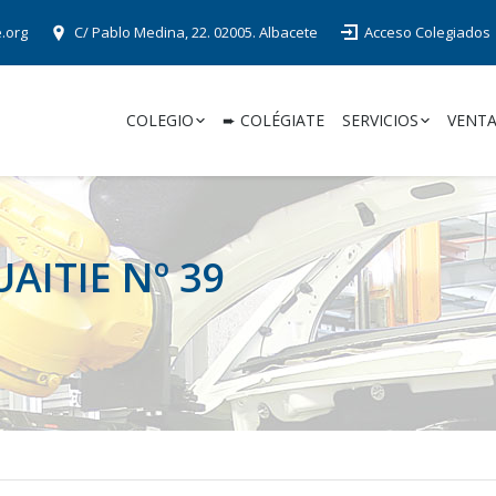
e.org
C/ Pablo Medina, 22. 02005. Albacete
Acceso Colegiados
COLEGIO
➨ COLÉGIATE
SERVICIOS
VENTA
UAITIE Nº 39