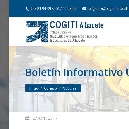
967 21 94 39 // 617 44 98 99
cogitiab@cogitialbacet
Boletín Informativo 
You are here:
Inicio
Colegio
Noticias
27 abril, 2017