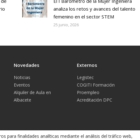
 de
El I Barómetro de la Mujer Ingeniera
rio
analiza los retos y avances del talento
femenino en el sector STEM
25 junio, 2026
Novedades
Externos
Noticias
Legistec
Eventos
COGITI Formación
Alquiler de Aula en
Proempleo
Albacete
Acreditación DPC
os para finalidades analíticas mediante el análisis del tráfico web,