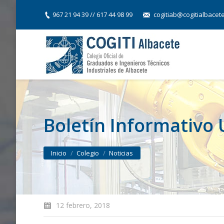
967 21 94 39 // 617 44 98 99
cogitiab@cogitialbacet
Boletín Informativo 
You are here:
Inicio
Colegio
Noticias
12 febrero, 2018