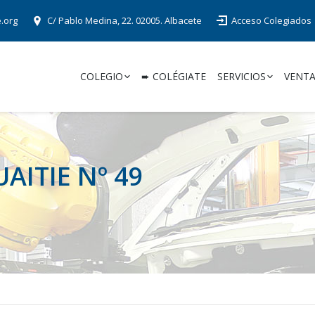
e.org
C/ Pablo Medina, 22. 02005. Albacete
Acceso Colegiados
COLEGIO
➨ COLÉGIATE
SERVICIOS
VENTA
UAITIE Nº 49