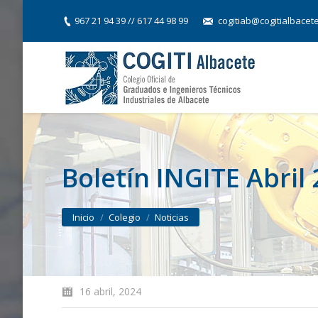
967 21 94 39 // 617 44 98 99
cogitiab@cogitialbacet
Boletín INGITE Abril
You are here:
Inicio
Colegio
Noticias
16 abril, 2024