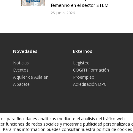
femenino en el sector STEM
25 junio, 2026
Novedades
Externos
Noticias
Legistec
Eventos
COGITI Formación
Alquiler de Aula en
Proempleo
Albacete
Acreditación DPC
os para finalidades analíticas mediante el análisis del tráfico web,
cer funciones de redes sociales y mostrarle publicidad personalizada 
ón. Para más información puedes consultar nuestra política de cookie