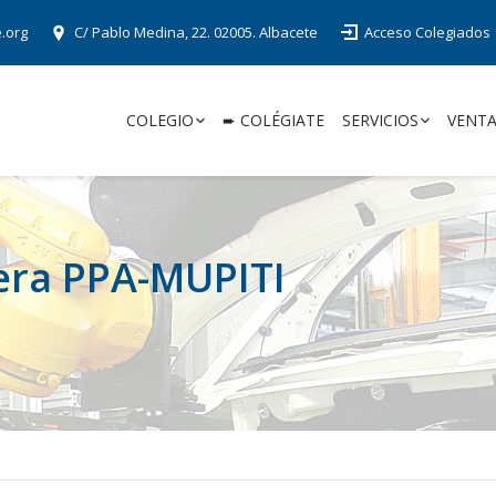
e.org
C/ Pablo Medina, 22. 02005. Albacete
Acceso Colegiados
COLEGIO
➨ COLÉGIATE
SERVICIOS
VENTA
ra PPA-MUPITI