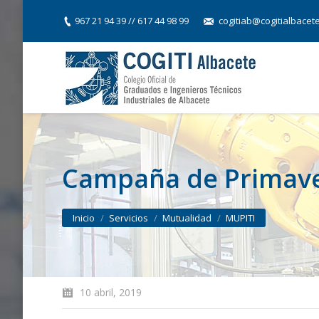
967 21 94 39 // 617 44 98 99
cogitiab@cogitialbacet
Campaña de Primave
You are here:
Inicio
Servicios
Mutualidad
MUPITI
10 abril, 2019