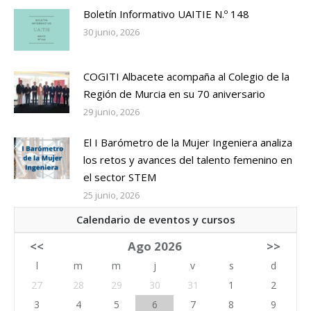
Boletín Informativo UAITIE N.º 148
30 junio, 2026
COGITI Albacete acompaña al Colegio de la
Región de Murcia en su 70 aniversario
29 junio, 2026
El I Barómetro de la Mujer Ingeniera analiza
los retos y avances del talento femenino en
el sector STEM
25 junio, 2026
Calendario de eventos y cursos
<<
Ago 2026
>>
l
m
m
j
v
s
d
27
28
29
30
31
1
2
3
4
5
6
7
8
9