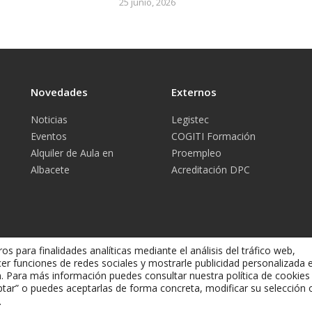
25 junio, 2026
Novedades
Externos
Noticias
Legistec
Eventos
COGITI Formación
Alquiler de Aula en
Proempleo
Albacete
Acreditación DPC
os para finalidades analíticas mediante el análisis del tráfico web,
cer funciones de redes sociales y mostrarle publicidad personalizada 
ón. Para más información puedes consultar nuestra política de cookie
tar” o puedes aceptarlas de forma concreta, modificar su selección 
Aviso Legal
-
C
iales de Albacete
.