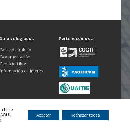
Sólo colegiados
Pertenecemos a
Bolsa de trabajo
Documentación
Ejercicio Libre
Información de Interés
en base
s
AQUÍ
.
Aceptar
Rechazar todas
o
ondiciones Generales
-
RGPD
-
Cookies