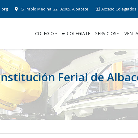
e.org
C/ Pablo Medina, 22. 02005. Albacete
Acceso Colegiados
COLEGIO
➨ COLÉGIATE
SERVICIOS
VENTA
nstitución Ferial de Albac