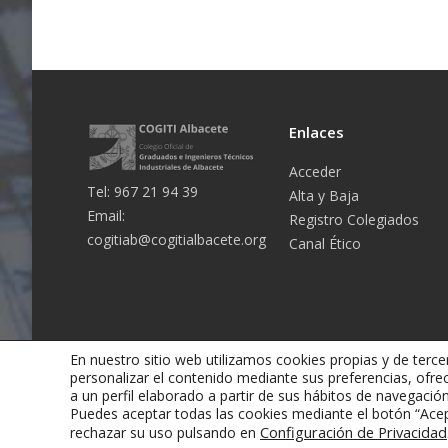
Enlaces
Acceder
Tel: 967 21 94 39
Alta y Baja
Email:
Registro Colegiados
cogitiab@cogitialbacete.org
Canal Ético
En nuestro sitio web utilizamos cookies propias y de tercer
personalizar el contenido mediante sus preferencias, ofre
a un perfil elaborado a partir de sus hábitos de navegaci
Puedes aceptar todas las cookies mediante el botón “Acep
Colegio Oficial de Graduados e Ingenieros Técnicos Industr
Configuración de Privacidad
rechazar su uso pulsando en