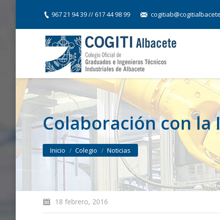
967 21 94 39 // 617 44 98 99
cogitiab@cogitialbacet
Colaboración con la I
You are here:
Inicio
Colegio
Noticias
18 febrero, 2016