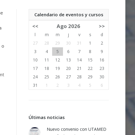
de
Calendario de eventos y cursos
<<
Ago 2026
>>
a
l
m
m
j
v
s
d
27
28
29
30
31
1
2
, o
3
4
5
6
7
8
9
10
11
12
13
14
15
16
17
18
19
20
21
22
23
int
24
25
26
27
28
29
30
31
1
2
3
4
5
6
Últimas noticias
Nuevo convenio con UTAMED