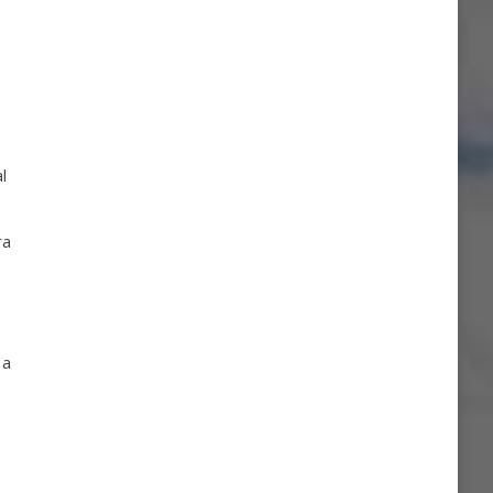
l
ra
 a