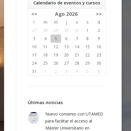
Calendario de eventos y cursos
<<
Ago 2026
>>
l
m
m
j
v
s
d
27
28
29
30
31
1
2
3
4
5
6
7
8
9
10
11
12
13
14
15
16
17
18
19
20
21
22
23
24
25
26
27
28
29
30
31
1
2
3
4
5
6
Últimas noticias
Nuevo convenio con UTAMED
para facilitar el acceso al
Máster Universitario en