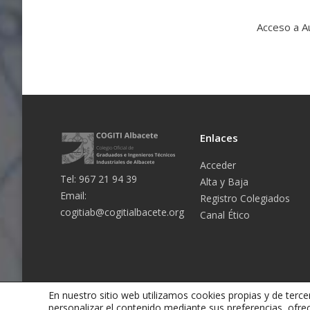
Acceso a A
Enlaces
Acceder
Tel: 967 21 94 39
Alta y Baja
Email:
Registro Colegiados
cogitiab@cogitialbacete.org
Canal Ético
En nuestro sitio web utilizamos cookies propias y de tercer
personalizar el contenido mediante sus preferencias, ofre