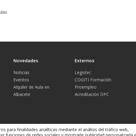
ulas
Novedades
Externos
Noticias
Legistec
Eventos
COGITI Formación
Alquiler de Aula en
Proempleo
Albacete
Acreditación DPC
os para finalidades analíticas mediante el análisis del tráfico web,
cer funciones de redes sociales y mostrarle publicidad personalizada 