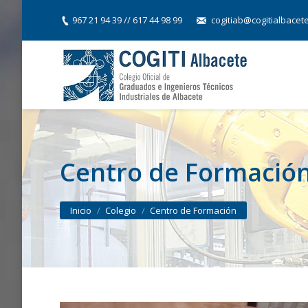
967 21 94 39 // 617 44 98 99
cogitiab@cogitialbacet
Centro de Formació
You are here:
Inicio
Colegio
Centro de Formación