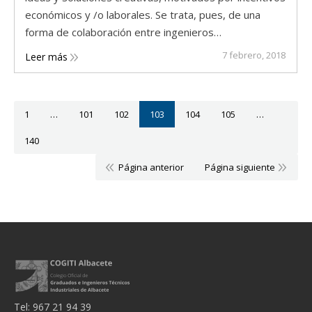
económicos y /o laborales. Se trata, pues, de una
forma de colaboración entre ingenieros…
7 febrero, 2018
Leer más
1
…
101
102
103
104
105
…
140
Página anterior
Página siguiente
Tel: 967 21 94 39