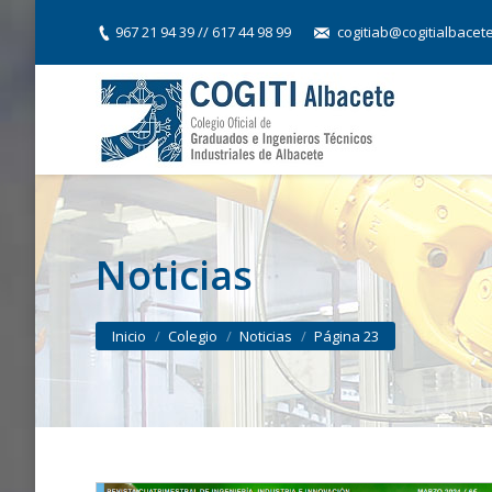
967 21 94 39 // 617 44 98 99
cogitiab@cogitialbacet
Noticias
You are here:
Inicio
Colegio
Noticias
Página 23