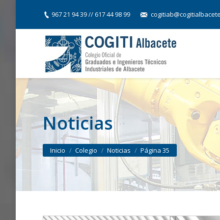
967 21 94 39 // 617 44 98 99
cogitiab@cogitialbacet
Noticias
You are here:
Inicio
Colegio
Noticias
Página 35