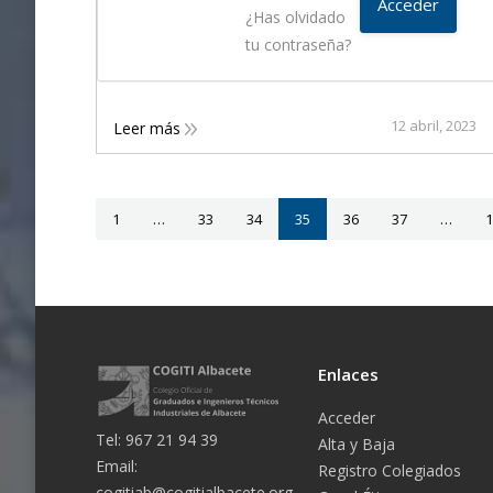
¿Has olvidado
tu contraseña?
12 abril, 2023
Leer más
1
…
33
34
35
36
37
…
1
Enlaces
Acceder
Tel: 967 21 94 39
Alta y Baja
Email:
Registro Colegiados
cogitiab@cogitialbacete.org