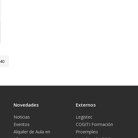
40
Novedades
Externos
Noticias
Legistec
Eventos
COGITI Formación
Alquiler de Aula en
Proempleo