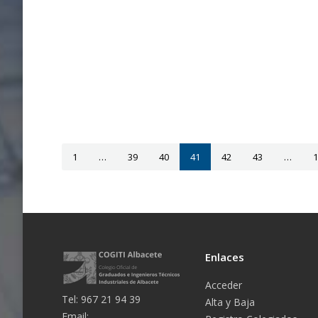
1
…
39
40
41
42
43
…
1
Enlaces
Acceder
Tel: 967 21 94 39
Alta y Baja
Email: