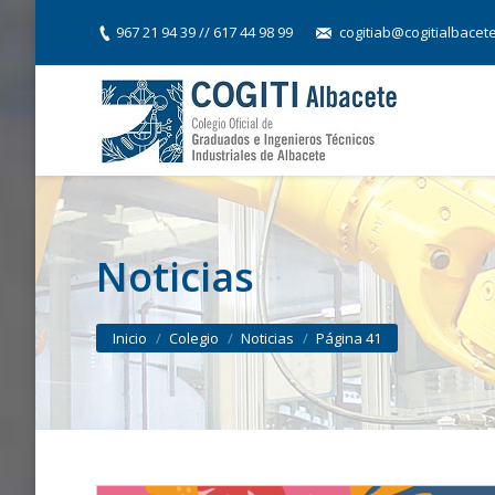
967 21 94 39 // 617 44 98 99
cogitiab@cogitialbacet
Noticias
You are here:
Inicio
Colegio
Noticias
Página 41