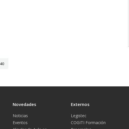
40
Novedades
Externos
Noticias
Legistec
Eventos
COGITI Formación