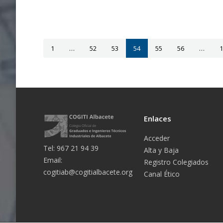
1
…
52
53
54
55
56
…
1
Enlaces
Acceder
Tel: 967 21 94 39
Alta y Baja
Email:
Registro Colegiados
cogitiab@cogitialbacete.org
Canal Ético