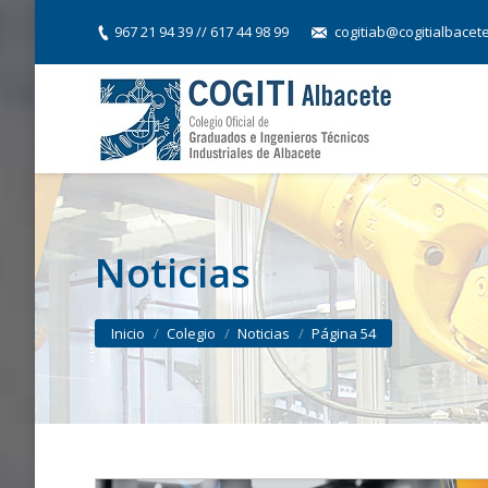
967 21 94 39 // 617 44 98 99
cogitiab@cogitialbacet
Noticias
You are here:
Inicio
Colegio
Noticias
Página 54