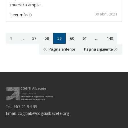
muestra amplia…
30 abril, 2021
Leer más
1
…
57
58
59
60
61
…
140
Página anterior
Página siguiente
Tel: 967 21 94 39
Email:
cogitiab@cogitialbacete.org