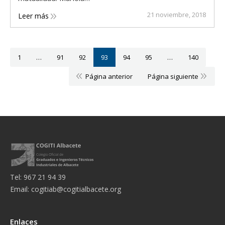
21 noviembre, 2018
Leer más
1
…
91
92
93
94
95
…
140
Página anterior
Página siguiente
Tel: 967 21 94 39
Email:
cogitiab@cogitialbacete.org
Enlaces