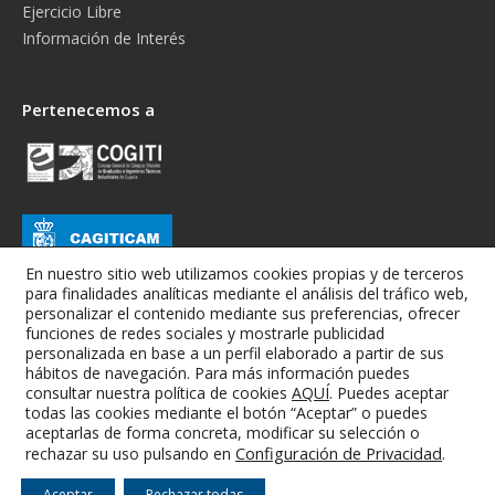
Ejercicio Libre
Información de Interés
Pertenecemos a
En nuestro sitio web utilizamos cookies propias y de terceros
para finalidades analíticas mediante el análisis del tráfico web,
personalizar el contenido mediante sus preferencias, ofrecer
funciones de redes sociales y mostrarle publicidad
personalizada en base a un perfil elaborado a partir de sus
hábitos de navegación. Para más información puedes
consultar nuestra política de cookies
AQUÍ
. Puedes aceptar
todas las cookies mediante el botón “Aceptar” o puedes
Colegio Oficial de Graduados e Ingenieros Técnicos Industriales de
aceptarlas de forma concreta, modificar su selección o
Albacete
Configuración de Privacidad
.
rechazar su uso pulsando en
Aviso Legal
-
Condiciones Generales
-
RGPD
-
Cookies
Aceptar
Rechazar todas