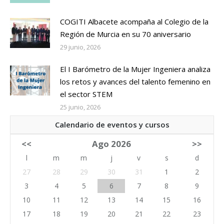
COGITI Albacete acompaña al Colegio de la
Región de Murcia en su 70 aniversario
29 junio, 2026
El I Barómetro de la Mujer Ingeniera analiza
los retos y avances del talento femenino en
el sector STEM
25 junio, 2026
Calendario de eventos y cursos
<<
Ago 2026
>>
l
m
m
j
v
s
d
27
28
29
30
31
1
2
3
4
5
6
7
8
9
10
11
12
13
14
15
16
17
18
19
20
21
22
23