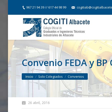
967 21 94 39 // 617 44 98 99
cogitiab@cogitialbacet
Convenio FEDA y BP 
You are here:
Inicio
Solo Colegiados
Convenios
26 abril, 2016