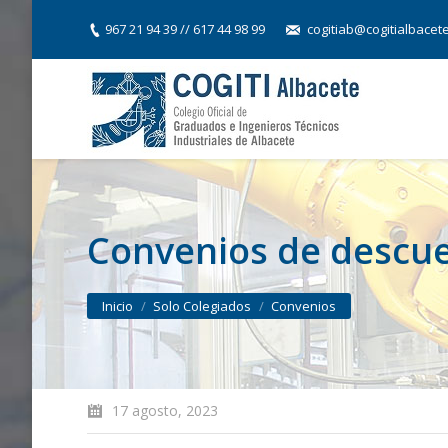
967 21 94 39 // 617 44 98 99
cogitiab@cogitialbacet
Convenios de descu
You are here:
Inicio
Solo Colegiados
Convenios
17 agosto, 2023