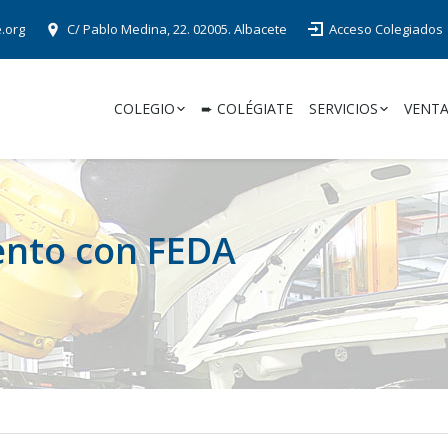
e.org
C/ Pablo Medina, 22. 02005. Albacete
Acceso Colegiados
COLEGIO
➨ COLÉGIATE
SERVICIOS
VENTA
ento con FEDA