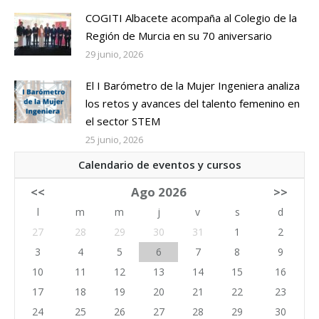
COGITI Albacete acompaña al Colegio de la
Región de Murcia en su 70 aniversario
29 junio, 2026
El I Barómetro de la Mujer Ingeniera analiza
los retos y avances del talento femenino en
el sector STEM
25 junio, 2026
Calendario de eventos y cursos
<<
Ago 2026
>>
l
m
m
j
v
s
d
27
28
29
30
31
1
2
3
4
5
6
7
8
9
10
11
12
13
14
15
16
17
18
19
20
21
22
23
24
25
26
27
28
29
30