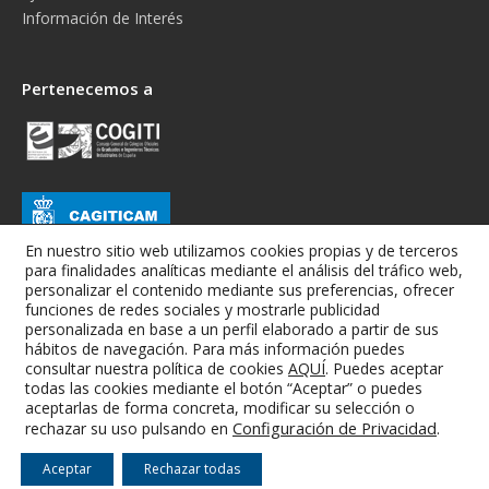
Información de Interés
Pertenecemos a
En nuestro sitio web utilizamos cookies propias y de terceros
para finalidades analíticas mediante el análisis del tráfico web,
personalizar el contenido mediante sus preferencias, ofrecer
funciones de redes sociales y mostrarle publicidad
personalizada en base a un perfil elaborado a partir de sus
hábitos de navegación. Para más información puedes
consultar nuestra política de cookies
AQUÍ
. Puedes aceptar
todas las cookies mediante el botón “Aceptar” o puedes
Colegio Oficial de Graduados e Ingenieros Técnicos Industriales de
aceptarlas de forma concreta, modificar su selección o
Albacete
Configuración de Privacidad
.
rechazar su uso pulsando en
Aviso Legal
-
Condiciones Generales
-
RGPD
-
Cookies
Aceptar
Rechazar todas