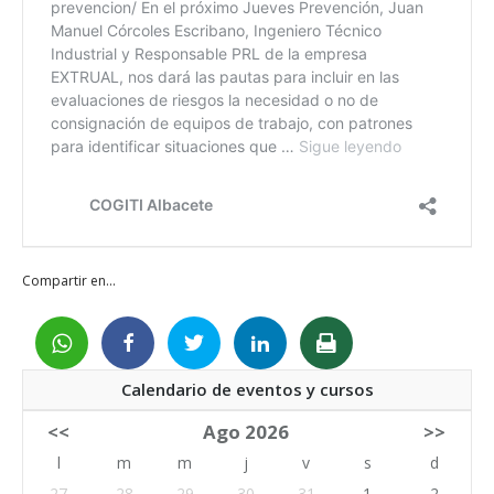
Compartir en...
Calendario de eventos y cursos
<<
Ago 2026
>>
l
m
m
j
v
s
d
27
28
29
30
31
1
2