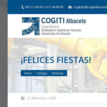
967 21 94 39 // 617 44 98 99
cogitiab@cogitialbacet
¡FELICES FIESTAS!
You are here:
Inicio
Colegio
Noticias
23 diciembre, 2025